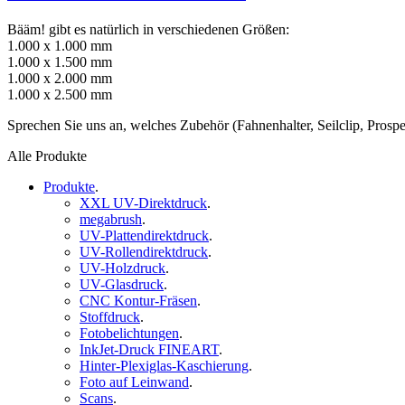
Bääm! gibt es natürlich in verschiedenen Größen:
1.000 x 1.000 mm
1.000 x 1.500 mm
1.000 x 2.000 mm
1.000 x 2.500 mm
Sprechen Sie uns an, welches Zubehör (Fahnenhalter, Seilclip, Prospe
Alle Produkte
Produkte
.
XXL UV-Direktdruck
.
megabrush
.
UV-Plattendirektdruck
.
UV-Rollendirektdruck
.
UV-Holzdruck
.
UV-Glasdruck
.
CNC Kontur-Fräsen
.
Stoffdruck
.
Fotobelichtungen
.
InkJet-Druck FINEART
.
Hinter-Plexiglas-Kaschierung
.
Foto auf Leinwand
.
Scans
.