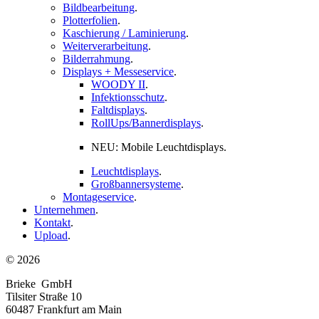
Bildbearbeitung
.
Plotterfolien
.
Kaschierung / Laminierung
.
Weiterverarbeitung
.
Bilderrahmung
.
Displays + Messeservice
.
WOODY II
.
Infektionsschutz
.
Faltdisplays
.
RollUps/Bannerdisplays
.
NEU: Mobile Leuchtdisplays
.
Leuchtdisplays
.
Großbannersysteme
.
Montageservice
.
Unternehmen
.
Kontakt
.
Upload
.
© 2026
Brieke GmbH
Tilsiter Straße 10
60487 Frankfurt am Main