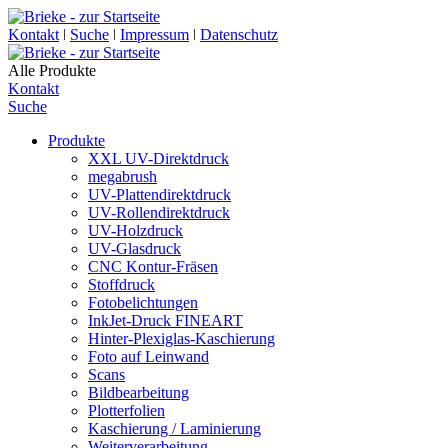
Kontakt
ǀ
Suche
ǀ
Impressum
ǀ
Datenschutz
Alle Produkte
Kontakt
Suche
Produkte
XXL UV-Direktdruck
megabrush
UV-Plattendirektdruck
UV-Rollendirektdruck
UV-Holzdruck
UV-Glasdruck
CNC Kontur-Fräsen
Stoffdruck
Fotobelichtungen
InkJet-Druck FINEART
Hinter-Plexiglas-Kaschierung
Foto auf Leinwand
Scans
Bildbearbeitung
Plotterfolien
Kaschierung / Laminierung
Weiterverarbeitung